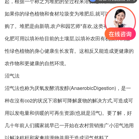
起，根据一个称之为堆肥的全过程来溶解这种废物。
如果你的绿色植物和食材垃圾变为堆肥后,就可以供顾客选
购了。堆肥是由新萌,农户和园艺师*喜欢,这类有机质充裕的
化肥可用以填补给目前的土壤层,以填补农田有机质并刺激
性绿色植物的身心健康生长发育。这相反又能造成更健康的
农作物和更健康的自然环境。
沼气法
沼气法也称为厌氧发酵消发醇(AnaerobicDigestion)，是一
种在沒有co2的状况下溶解可降解废物的解决方式,可造成可
用以发电量和供暖的可再生资源(也就是沼气)。要了解，好
几十年前人们國家就早已一开始在农村营销推广小沼气池用
以解决秸杆和家禽排泄物并用于造成沼气然料了。