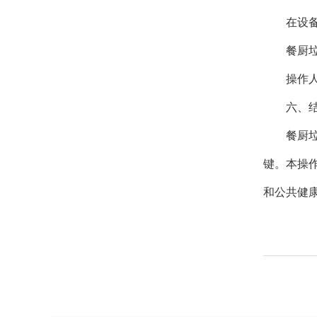
在设
餐厨
操作
六、
餐厨
键。本操
和公共健