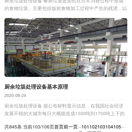
厨余垃圾处理设备 餐厨垃圾是居民在日常消费过程中形成
的食物垃圾，主要包括饭前食物加工过程中产生的残渣，以
及饭后丢弃的剩菜剩饭。餐厨垃圾含水量高、有机质含量
高、营养丰
厨余垃圾处理设备基本原理
2020-08-24
厨余垃圾处理设备 据公布材料显示信息，在我国社会经济
发展不错的大城市每日大概能造成1300吨到1700吨上下的
餐厨垃圾。可是，假如仅仅简单直接地乱倒或是垃圾填埋将
共845条 当前103/106页
首页
前一页
···
101
102
103
104
105
···
对生态环境保