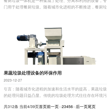
餐厨垃圾一体机是一种集成了处理、分离和利用的设备，专
门用于处理餐厨垃圾。随着城市化进程的不断推进，餐厨垃
圾处理问题日益凸显，传统的处理方式已经无法满足需求。
餐厨垃圾一体机的出现填补了这一领域的空白，具有一系列
显著的特点。1. 环保高效餐厨垃圾一体机采用先进的处理技
术，能够高效地将垃圾分离、处理，实现资源
果蔬垃圾处理设备的环保作用
2023-12-27
引言：随着城市化进程的加速和生活水平的提高，果蔬垃圾
的处理问题日益凸显。传统的垃圾处理方式往往存在环境污
染和资源浪费的问题。为了解决这一难题，果蔬垃圾处理设
共312条 当前4/39页
首页
前一页
···
2
3
4
5
6
···
后一页
尾页
备应运而生。本文将探讨这些设备在环保方面的作用，从而